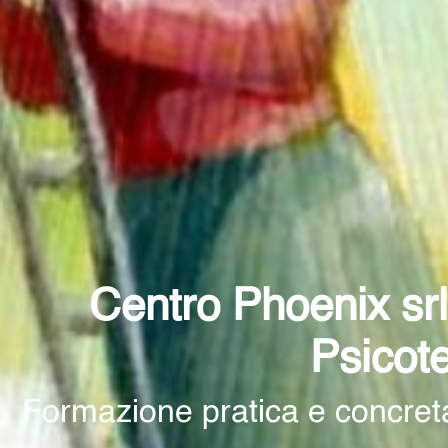
Centro Phoenix srl
Psicot
Formazione pratica e concreta p