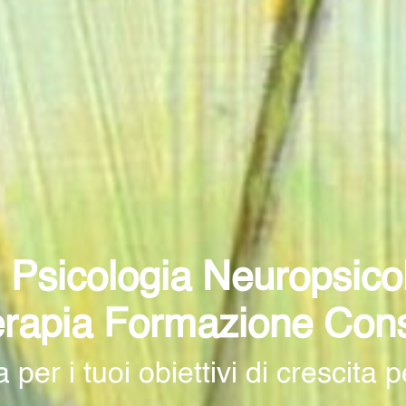
 Psicologia Neuropsicol
erapia Formazione Con
er i tuoi obiettivi di crescita 