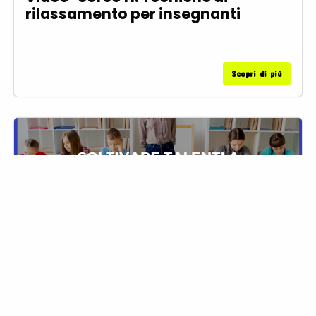
rilassamento per insegnanti
Scopri di più
Video-corso I: Coltivare talenti a
scuola: imparare a riconoscerli,