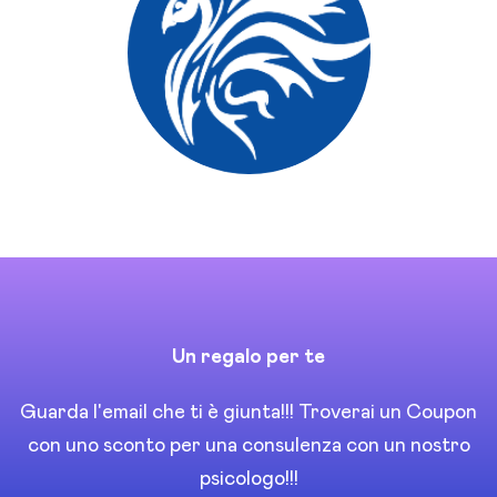
Un regalo per te
Guarda l'email che ti è giunta!!! Troverai un Coupon
con uno sconto per una consulenza con un nostro
psicologo!!!