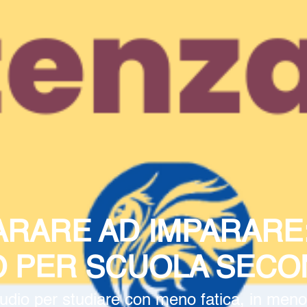
RARE AD IMPARARE
O PER SCUOLA SECO
dio per studiare con meno fatica, in meno 