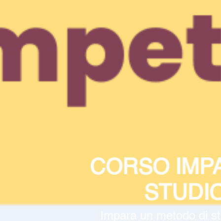
CORSO IMPA
STUDI
Impara un metodo di stu