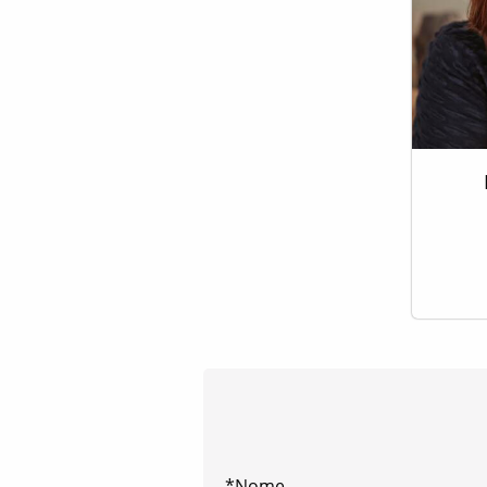
*Nome