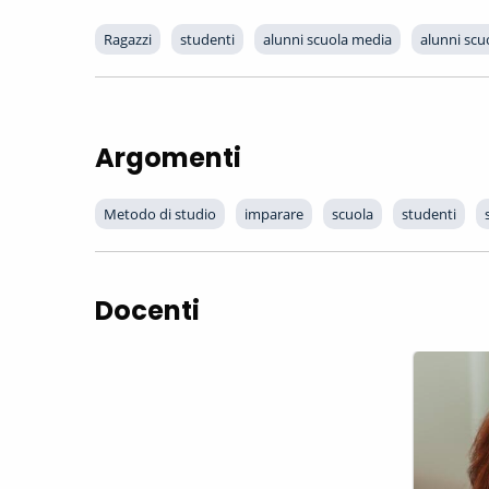
Ragazzi
studenti
alunni scuola media
alunni scu
Argomenti
Metodo di studio
imparare
scuola
studenti
Docenti