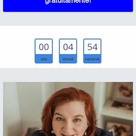
gratuitamente!
00
04
53
ore
minuti
secondi