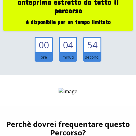
anteprima estratto da tutto il
percorso
è disponibile per un tempo limitato
00
04
53
ore
minuti
secondi
Perchè dovrei frequentare questo
Percorso?